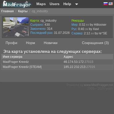
Maps
Users
Help
Главная
/
Карты
/
cg_industry
Карта:
cg_industry
Рекорды
Сыграно:
430
Мир:
0:32
by Hitlooser
.93
Закончено:
314
Рус:
0:40
by Xavi
.39
Последний раз:
31.07.2026 в 17:35
Сервер:
2:12
by
re^SE
.44
Профи
Норм
Новички
Сокращения (3)
Эта карта установлена на следующих серверах:
Имя сервера
Адрес
MadFrager Kreedz
46.174.53.172
:27015
MadFrager Kreedz [STEAM]
185.22.232.213
:27016
Powered by
www.MadFragger.net
2005 – 2026 years