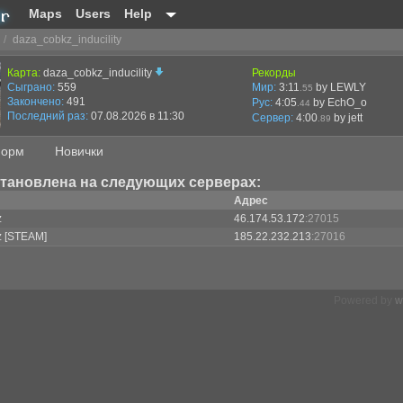
Maps
Users
Help
/
daza_cobkz_inducility
Карта:
daza_cobkz_inducility
Рекорды
Сыграно:
559
Мир:
3:11
by LEWLY
.55
Закончено:
491
Рус:
4:05
by EchO_o
.44
Последний раз:
07.08.2026 в 11:30
Сервер:
4:00
by
jett
.89
орм
Новички
становлена на следующих серверах:
Адрес
z
46.174.53.172
:27015
z [STEAM]
185.22.232.213
:27016
Powered by
w