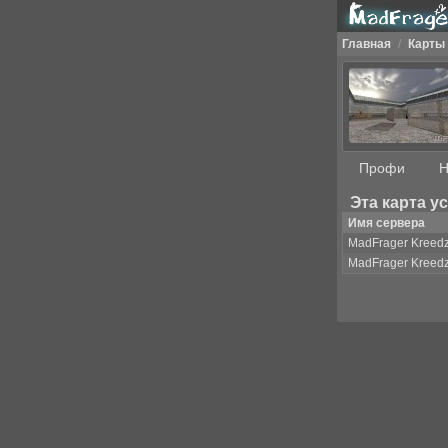
Главная
/
Карты
Профи
Н
Эта карта у
Имя сервера
MadFrager Kreed
MadFrager Kreed