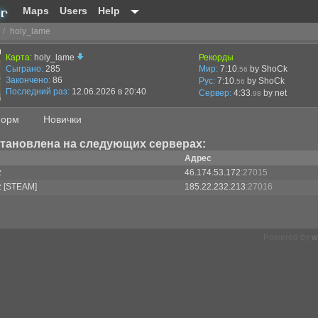
Maps
Users
Help
/
holy_lame
Карта:
holy_lame
Рекорды
Сыграно:
285
Мир:
7:10
by ShoCk
.56
Закончено:
86
Рус:
7:10
by ShoCk
.56
Последний раз:
12.06.2026 в 20:40
Сервер:
4:33
by
net
.98
орм
Новички
становлена на следующих серверах:
Адрес
z
46.174.53.172
:27015
z [STEAM]
185.22.232.213
:27016
Powered by
w