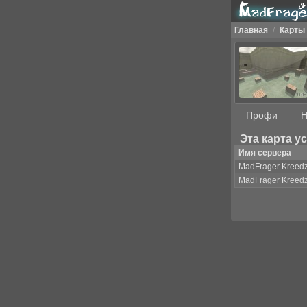
Главная
/
Карты
Профи
Н
Эта карта у
Имя сервера
MadFrager Kreed
MadFrager Kreed