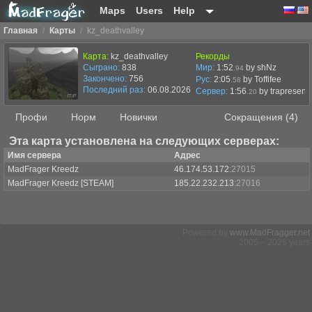
Maps
Users
Help
Главная
/
Карты
/
kz_deathvalley
Карта:
kz_deathvalley
Рекорды
Сыграно:
838
Мир:
1:52
by shNz
.94
Закончено:
756
Рус:
2:05
by Toffifee
.58
Последний раз:
06.08.2026 в 11:06
Сервер:
1:56
by
trapresent
.20
Профи
Норм
Новички
Сокращения (4)
Эта карта установлена на следующих серверах:
Имя сервера
Адрес
MadFrager Kreedz
46.174.53.172
:27015
MadFrager Kreedz [STEAM]
185.22.232.213
:27016
Powered by
www.MadFragger.net
2005 – 2026 years