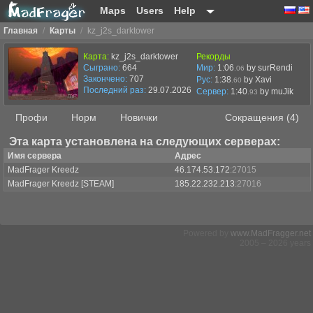
Maps
Users
Help
Главная
/
Карты
/
kz_j2s_darktower
Карта:
kz_j2s_darktower
Рекорды
Сыграно:
664
Мир:
1:06
by surRendi
.06
Закончено:
707
Рус:
1:38
by Xavi
.60
Последний раз:
29.07.2026 в 18:11
Сервер:
1:40
by
muJik
.93
Профи
Норм
Новички
Сокращения (4)
Эта карта установлена на следующих серверах:
Имя сервера
Адрес
MadFrager Kreedz
46.174.53.172
:27015
MadFrager Kreedz [STEAM]
185.22.232.213
:27016
Powered by
www.MadFragger.net
2005 – 2026 years