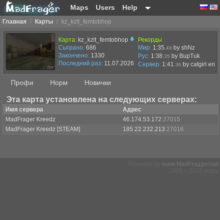
Maps
Users
Help
Главная
/
Карты
/
kz_kzlt_femtobhop
Карта:
kz_kzlt_femtobhop
Рекорды
Сыграно:
686
Мир:
1:35
by shNz
.49
Закончено:
1330
Рус:
1:38
by BupTuk
.35
Последний раз:
11.07.2026 в 14:04
Сервер:
1:41
by
catgirl enj
.36
Профи
Норм
Новички
Эта карта установлена на следующих серверах:
Имя сервера
Адрес
MadFrager Kreedz
46.174.53.172
:27015
MadFrager Kreedz [STEAM]
185.22.232.213
:27016
Powered by
www.MadFragger.net
2005 – 2026 years