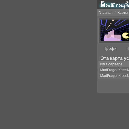
Главная
/
Карты
Профи
Н
Эта карта у
Имя сервера
MadFrager Kreed
MadFrager Kreed