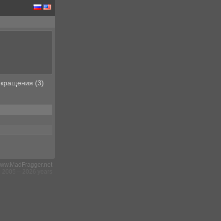
кращения (3)
ww.MadFragger.net
2005 – 2026 years