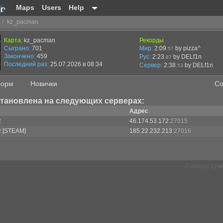
Maps
Users
Help
/
kz_pacman
Карта:
kz_pacman
Рекорды
Сыграно:
701
Мир:
2:09
by pizza^
.57
Закончено:
459
Рус:
2:23
by DELf1n
.87
Последний раз:
25.07.2026 в 08:34
Сервер:
2:38
by
DELf1n
.53
орм
Новички
Со
становлена на следующих серверах:
Адрес
z
46.174.53.172
:27015
z [STEAM]
185.22.232.213
:27016
Powered by
w