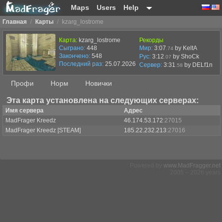
Maps
Users
Help
Главная
/
Карты
/
kzarg_lostrome
Карта:
kzarg_lostrome
Рекорды
Сыграно:
448
Мир:
3:07
by KeltA
.74
Закончено:
548
Рус:
3:12
by ShoCk
.07
Последний раз:
25.07.2026 в 23:02
Сервер:
3:31
by
DELf1n
.58
Профи
Норм
Новички
Эта карта установлена на следующих серверах:
Имя сервера
Адрес
MadFrager Kreedz
46.174.53.172
:27015
MadFrager Kreedz [STEAM]
185.22.232.213
:27016
Powered by
www.MadFragger.net
2005 – 2026 years