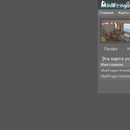
Главная
/
Карты
Профи
Н
Эта карта у
Имя сервера
MadFrager Kreed
MadFrager Kreed