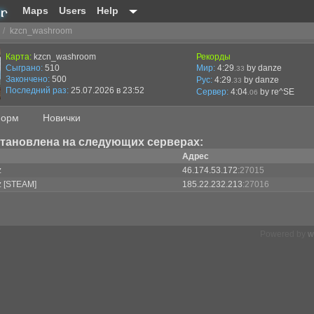
Maps
Users
Help
/
kzcn_washroom
Карта:
kzcn_washroom
Рекорды
Сыграно:
510
Мир:
4:29
by danze
.33
Закончено:
500
Рус:
4:29
by danze
.33
Последний раз:
25.07.2026 в 23:52
Сервер:
4:04
by
re^SE
.06
орм
Новички
становлена на следующих серверах:
Адрес
z
46.174.53.172
:27015
z [STEAM]
185.22.232.213
:27016
Powered by
w