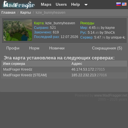
Maps
Users
Help
Главная
/
Карты
/
kzie_bunnyheaven
Карта:
kzie_bunnyheaven
Рекорды
Сыграно:
521
Мир:
4:45
by kayne
.01
Закончено:
619
Рус:
5:14
by ShoCk
.45
Последний раз:
12.07.2026 в 17:41
Сервер:
5:47
by
unique-kz |
.76
Профи
Норм
Новички
Сокращения (5)
Эта карта установлена на следующих серверах:
Имя сервера
Адрес
MadFrager Kreedz
46.174.53.172
:27015
MadFrager Kreedz [STEAM]
185.22.232.213
:27016
Powered by
www.MadFragger.net
2005 – 2026 years