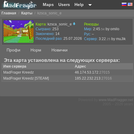
Maps
Users
Help
Главная
/
Карты
/
kzsca_sonic_e
Карта:
kzsca_sonic_e
Рекорды
Сыграно:
253
Мир:
2:45
by omilo
.54
Закончено:
14
Рус:
–
Последний раз:
25.07.2026 в 09:54
Сервер:
3:22
by
muJik
.25
Профи
Норм
Новички
Эта карта установлена на следующих серверах:
Имя сервера
Адрес
MadFrager Kreedz
46.174.53.172
:27015
MadFrager Kreedz [STEAM]
185.22.232.213
:27016
Powered by
www.MadFragger.net
2005 – 2026 years