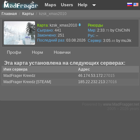
Maps
Users
Help
Главная
/
Карты
/
kzsk_xmas2010
Карта:
kzsk_xmas2010
Рекорды
Сыграно:
441
Мир:
2:33
by ChiChiN
.75
Закончено:
251
Рус:
–
Последний раз:
03.08.2026 в 18:42
Сервер:
3:05
by
muJik
.46
Профи
Норм
Новички
Эта карта установлена на следующих серверах:
Имя сервера
Адрес
MadFrager Kreedz
46.174.53.172
:27015
MadFrager Kreedz [STEAM]
185.22.232.213
:27016
Powered by
www.MadFragger.net
2005 – 2026 years