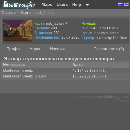
Maps
Users
Help
Главная
/
Карты
/
risk_factory
Карта:
risk_factory
Рекорды
Сыграно:
299
Мир:
2:41
by LEWLY
.19
Закончено:
231
Рус:
3:17
by sunman
.02
Последний раз:
25.07.2026 в 13:30
Сервер:
3:40
by
The Russi
.28
Профи
Норм
Новички
Сокращения (6)
Эта карта установлена на следующих серверах:
Имя сервера
Адрес
MadFrager Kreedz
46.174.53.172
:27015
MadFrager Kreedz [STEAM]
185.22.232.213
:27016
Powered by
www.MadFragger.net
2005 – 2026 years