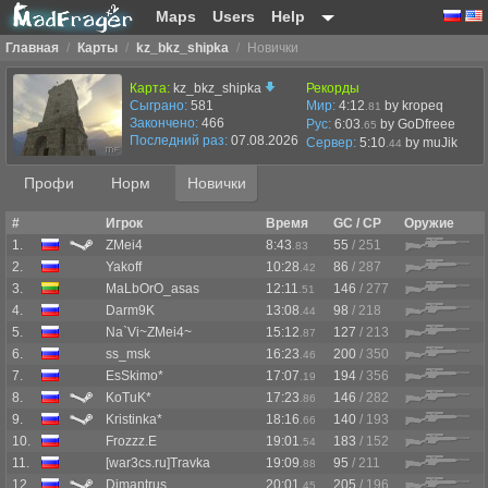
Maps
Users
Help
Главная
/
Карты
/
kz_bkz_shipka
/
Новички
Карта:
kz_bkz_shipka
Рекорды
Сыграно:
581
Мир:
4:12
by kropeq
.81
Закончено:
466
Рус:
6:03
by GoDfreee
.65
Последний раз:
07.08.2026 в 13:11
Сервер:
5:10
by
muJik
.44
Профи
Норм
Новички
#
Игрок
Время
GC / CP
Оружие
1.
ZMei4
8:43
55
/ 251
.83
2.
Yakoff
10:28
86
/ 287
.42
3.
MaLbOrO_asas
12:11
146
/ 277
.51
4.
Darm9K
13:08
98
/ 218
.44
5.
Na`Vi~ZMei4~
15:12
127
/ 213
.87
6.
ss_msk
16:23
200
/ 350
.46
7.
EsSkimo*
17:07
194
/ 356
.19
8.
KoTuK*
17:23
146
/ 282
.86
9.
Kristinka*
18:16
140
/ 193
.66
10.
Frozzz.E
19:01
183
/ 152
.54
11.
[war3cs.ru]Travka
19:09
95
/ 211
.88
12.
Dimantrus
20:01
205
/ 196
.45