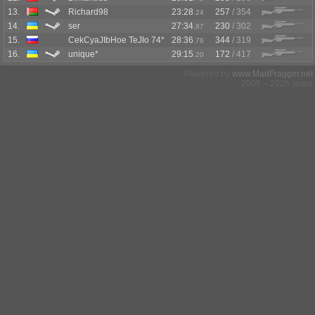
13.
Richard98
23:28
257
/ 354
.24
14.
ser
27:34
230
/ 302
.87
15.
CekCyaJIbHoe TeJIo 74*
28:36
344
/ 319
.76
16.
unique*
29:15
172
/ 417
.20
Powered by
www.MadFragger.net
2005 – 2026 years