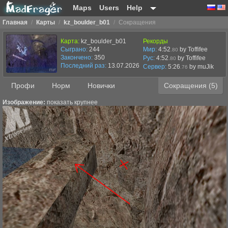
Maps
Users
Help
Главная
/
Карты
/
kz_boulder_b01
/
Сокращения
Карта:
kz_boulder_b01
Рекорды
Сыграно:
244
Мир:
4:52
by Toffifee
.80
Закончено:
350
Рус:
4:52
by Toffifee
.80
Последний раз:
13.07.2026 в 11:15
Сервер:
5:26
by
muJik
.76
Профи
Норм
Новички
Сокращения (5)
Изображение:
показать крупнее