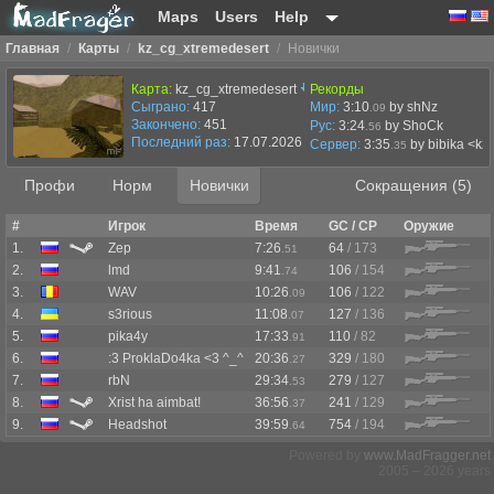
Maps
Users
Help
Главная
/
Карты
/
kz_cg_xtremedesert
/
Новички
Карта:
kz_cg_xtremedesert
Рекорды
Сыграно:
417
Мир:
3:10
by shNz
.09
Закончено:
451
Рус:
3:24
by ShoCk
.56
Последний раз:
17.07.2026 в 17:23
Сервер:
3:35
by
bibika <kz
.35
Профи
Норм
Новички
Сокращения (5)
#
Игрок
Время
GC / CP
Оружие
1.
Zep
7:26
64
/ 173
.51
2.
lmd
9:41
106
/ 154
.74
3.
WAV
10:26
106
/ 122
.09
4.
s3rious
11:08
127
/ 136
.07
5.
pika4y
17:33
110
/ 82
.91
6.
:3 ProklaDo4ka <3 ^_^
20:36
329
/ 180
.27
7.
rbN
29:34
279
/ 127
.53
8.
Xrist ha aimbat!
36:56
241
/ 129
.37
9.
Headshot
39:59
754
/ 194
.64
Powered by
www.MadFragger.net
2005 – 2026 years