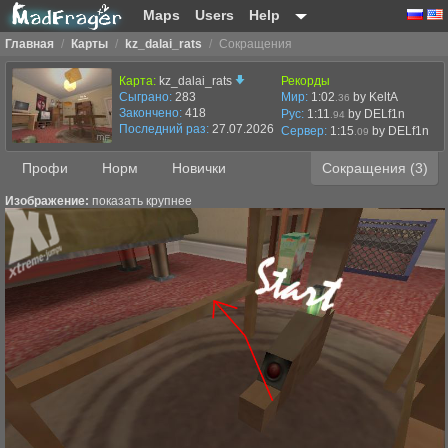
Maps
Users
Help
Главная
/
Карты
/
kz_dalai_rats
/
Сокращения
Карта:
kz_dalai_rats
Рекорды
Сыграно:
283
Мир:
1:02
by KeltA
.36
Закончено:
418
Рус:
1:11
by DELf1n
.94
Последний раз:
27.07.2026 в 19:02
Сервер:
1:15
by
DELf1n
.09
Профи
Норм
Новички
Сокращения (3)
Изображение:
показать крупнее