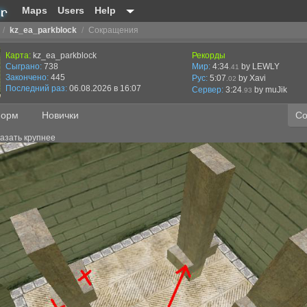
Maps
Users
Help
/
kz_ea_parkblock
/
Сокращения
Карта:
kz_ea_parkblock
Рекорды
Сыграно:
738
Мир:
4:34
by LEWLY
.41
Закончено:
445
Рус:
5:07
by Xavi
.02
Последний раз:
06.08.2026 в 16:07
Сервер:
3:24
by
muJik
.93
орм
Новички
Со
азать крупнее