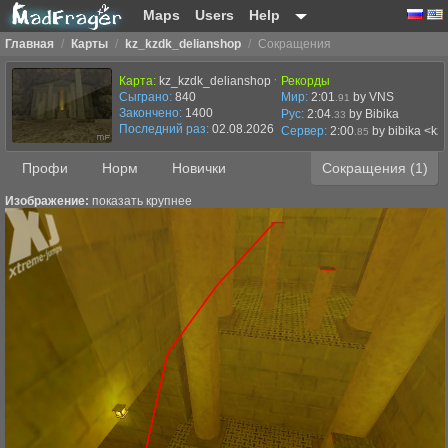
Maps
Users
Help
Главная
/
Карты
/
kz_kzdk_delianshop
/
Сокращения
Карта:
kz_kzdk_delianshop
Рекорды
Сыграно:
840
Мир:
2:01
by VNS
.91
Закончено:
1400
Рус:
2:04
by Bibika
.33
Последний раз:
02.08.2026 в 08:04
Сервер:
2:00
by
bibika <kz
.85
Профи
Норм
Новички
Сокращения (1)
Изображение:
показать крупнее