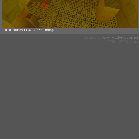
Lot of thanks to
XJ
for SC images.
Powered by
www.MadFragger.net
2005 – 2026 years