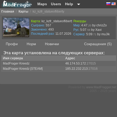
Maps
Users
Help
Главная
/
Карты
/
kz_kzfr_statueofliberty
Карта:
kz_kzfr_statueofliberty
Рекорды
Сыграно:
557
Мир:
4:47
by chrizZo
.20
Закончено:
493
Рус:
5:07
by Xavi
.58
Последний раз:
11.07.2026 в 12:23
Сервер:
5:09
by
muJik
.71
Профи
Норм
Новички
Сокращения (5)
Эта карта установлена на следующих серверах:
Имя сервера
Адрес
MadFrager Kreedz
46.174.53.172
:27015
MadFrager Kreedz [STEAM]
185.22.232.213
:27016
Powered by
www.MadFragger.net
2005 – 2026 years