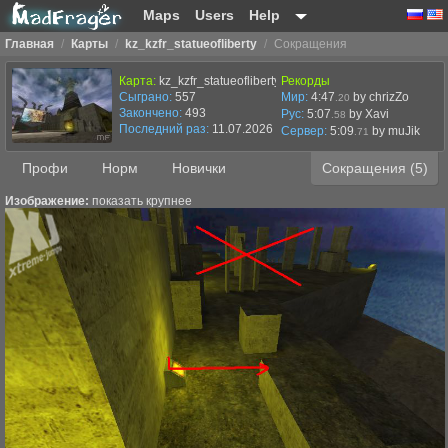
Maps
Users
Help
Главная
/
Карты
/
kz_kzfr_statueofliberty
/
Сокращения
Карта:
kz_kzfr_statueofliberty
Рекорды
Сыграно:
557
Мир:
4:47
by chrizZo
.20
Закончено:
493
Рус:
5:07
by Xavi
.58
Последний раз:
11.07.2026 в 12:23
Сервер:
5:09
by
muJik
.71
Профи
Норм
Новички
Сокращения (5)
Изображение:
показать крупнее