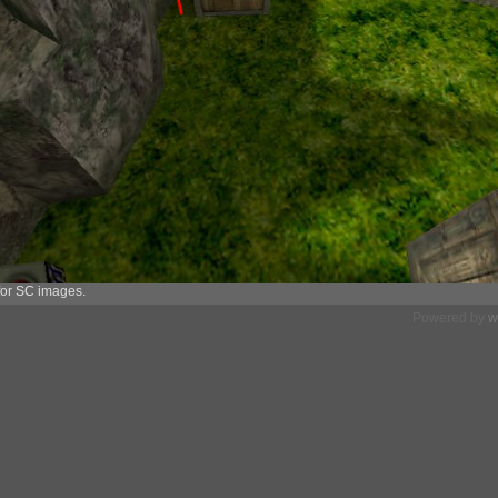
or SC images.
Powered by
w