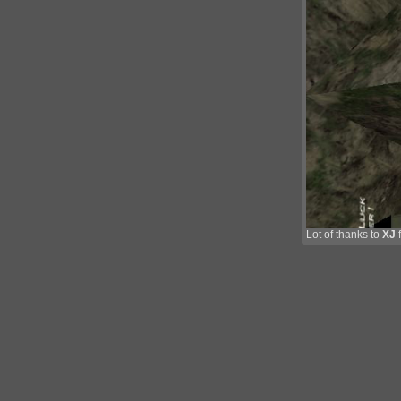
Lot of thanks to
XJ
f