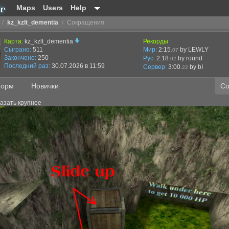
Maps
Users
Help
/
kz_kzlt_dementia
/
Сокращения
Карта:
kz_kzlt_dementia
Рекорды
Сыграно:
511
Мир:
2:15
by LEWLY
.07
Закончено:
250
Рус:
2:18
by round
.02
Последний раз:
30.07.2026 в 11:59
Сервер:
3:00
by
bI
.22
орм
Новички
Со
азать крупнее