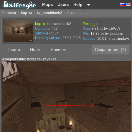
Maps
Users
Help
Главная
/
Карты
/
kz_sandblock2
/
Сокращения
Карта:
kz_sandblock2
Рекорды
Сыграно:
457
Мир:
8:31
by LEWLY
.24
Закончено:
54
Рус:
13:39
by sinplays
.39
Последний раз:
25.07.2026 в 09:24
Сервер:
10:01
by
sinplays
.70
Профи
Норм
Новички
Сокращения (4)
Изображение:
показать крупнее