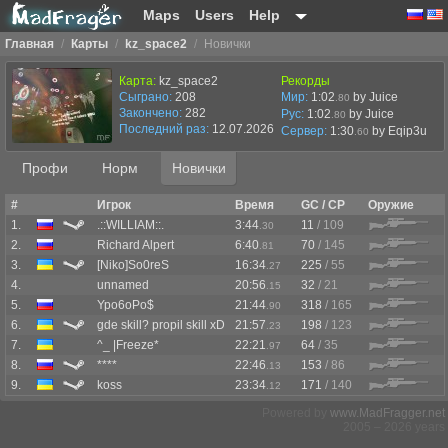
Maps
Users
Help
Главная
/
Карты
/
kz_space2
/
Новички
Карта:
kz_space2
Рекорды
Сыграно:
208
Мир:
1:02
by Juice
.80
Закончено:
282
Рус:
1:02
by Juice
.80
Последний раз:
12.07.2026 в 07:38
Сервер:
1:30
by
Eqip3u
.60
Профи
Норм
Новички
#
Игрок
Время
GC / CP
Оружие
1.
.::WILLIAM::.
3:44
11
/ 109
.30
2.
Richard Alpert
6:40
70
/ 145
.81
3.
[Niko]So0reS
16:34
225
/ 55
.27
4.
unnamed
20:56
32
/ 21
.15
5.
Ypo6oPo$
21:44
318
/ 165
.90
6.
gde skill? propil skill xD
21:57
198
/ 123
.23
7.
^_ |Freeze*
22:21
64
/ 35
.97
8.
****
22:46
153
/ 86
.13
9.
koss
23:34
171
/ 140
.12
Powered by
www.MadFragger.net
2005 – 2026 years