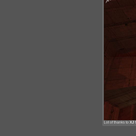
Lot of thanks to
XJ
f