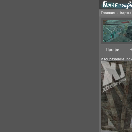
Главная
/
Карты
Профи
Н
Изображение:
пок