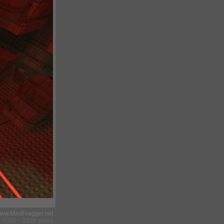
ww.MadFragger.net
2005 – 2026 years