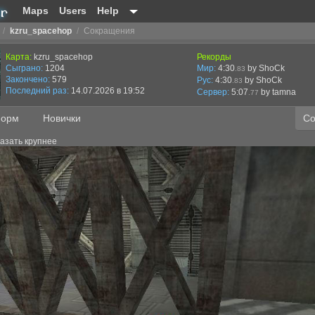
Maps
Users
Help
/
kzru_spacehop
/
Сокращения
Карта:
kzru_spacehop
Рекорды
Сыграно:
1204
Мир:
4:30
by ShoCk
.83
Закончено:
579
Рус:
4:30
by ShoCk
.83
Последний раз:
14.07.2026 в 19:52
Сервер:
5:07
by
tamna
.77
орм
Новички
Со
азать крупнее