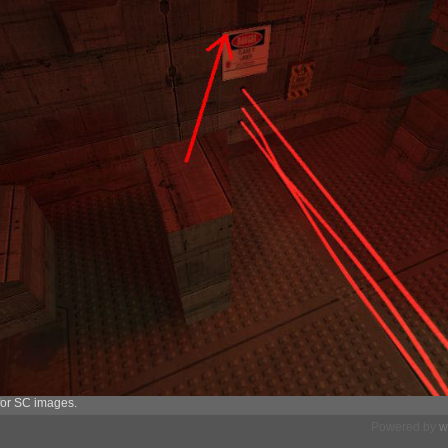
or SC images.
Powered by
w